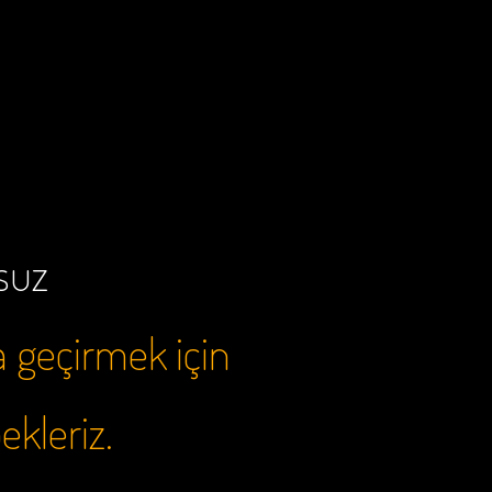
rsuz
a geçirmek için
bekleriz.