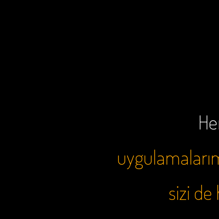
Her
uygulamalarımı
sizi d