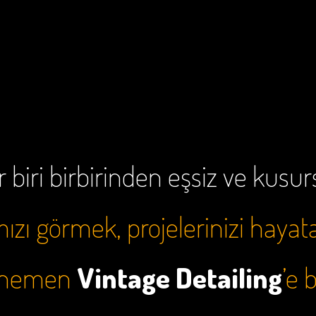
 biri birbirinden eşsiz ve kusu
zı görmek, projelerinizi hayat
e hemen
Vintage Detailing
’e 