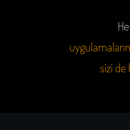
Her
uygulamalarımı
sizi d