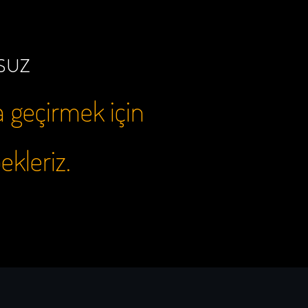
rsuz
a geçirmek için
bekleriz.