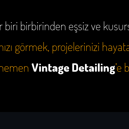
 biri birbirinden eşsiz ve kusu
zı görmek, projelerinizi hayat
e hemen
Vintage Detailing
’e 